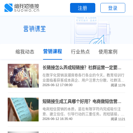
注册
登录
营销课程
缩我动态
行业热点
使用案例
长链接怎么弄成短链接？社群运营一定要用短链接吗？
在数字化营销浪潮席卷各行各业的今天，教育培训行
业面临着获客成本高企、用户注意力分散、社群活跃
2026-06-12 17:08:00
度难以维持等多重挑战。如何在激烈的市场竞争中脱
阅读 1176
颖而出，成为每个教培机构运营人员必须思考的问
题。而短链接，这个看似简单的工具，正在悄然改变
教培行业的社群运营格局。
短链接生成工具哪个好用？电商做短信营销都在用这个短链生成器
电商短信营销的本质，是在有限字符内完成吸引注
意、建立信任、引导行动的三重任务。而短链接，正
2026-06-12 16:35:40
是这个链条上最容易被忽视、却又最关键它不只是把
阅读 1121
长网址变短，更是一个数据采集器、转化加速器、私
域连接器。用好短链接，你的短信营销ROI可能翻