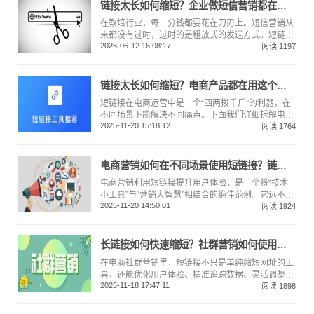
倍；用不好，或者随便用一个免费的、不稳定的工
链接太长如何缩短？企业做短信营销都在用这个专业稳定的短链接平台
具，再好的文案也可能毁于一旦。环。
在教培行业，每一分钱都要花在刀刃上。短信营销从
来都没有过时，过时的是粗放式的发送方式。短链接
2026-06-12 16:08:17
这个小小的工具，用“短”解决了“信”的问题，用“链”解
阅读 1197
决了“数据”的问题。
链接太长如何缩短？电商产品都在用这个免费短链接做营销
短链接在电商运营中是一个“四两拨千斤”的利器，在
不同场景下能解决不同痛点。下面我们详细拆解电商
2025-11-20 15:18:12
产品的具体应用场景及注意事项。
阅读 1764
电商营销如何在不同场景使用短链接？链接缩短就用这个老牌免费网站
电商营销利用短链接提升用户体验，是一个将“技术
小工具”与“营销大智慧”相结合的绝佳范例。它远不止
2025-11-20 14:50:01
是缩短网址，而是通过优化用户与品牌的每一个触
阅读 1924
点，来提升整体体验和转化率。
长链接如何快速缩短？社群营销如何使用短链接
在电商社群营销里，短链接不只是单纯缩短网址的工
具，还能优化用户体验、精准追踪数据、灵活调整策
2025-11-18 17:47:11
略等，从多环节助力转化提升。以下是具体的使用方
阅读 1898
法，覆盖从链接优化到策略调整的全流程